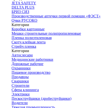
JETA SAFETY
DELTA PLUS
БРИЗ СИЗ
Производственные аптечки первой помощи «ФЭСТ»
Очки РУСОКО
Категории
Коробки картонные
Мешки строительные полипропиленовые
Пленка полиэтиленовая
Скотч клейкая лента
Стрейч пленка
Категории
Автослесари
Медицинские работники
Дорожные рабочие
Охранники
Пищевое производство
Продавцы
Сварщики
Строители
Сфера клининга
Электрики
Пескоструйщики (дробеструйщики)
Водители
Тяжелая промышленность