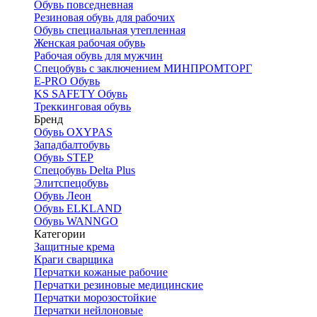
Обувь повседневная
Резиновая обувь для рабочих
Обувь специальная утепленная
Женская рабочая обувь
Рабочая обувь для мужчин
Спецобувь с заключением МИНПРОМТОРГ
E-PRO Обувь
KS SAFETY Обувь
Треккинговая обувь
Бренд
Обувь OXYPAS
Западбалтобувь
Обувь STEP
Спецобувь Delta Plus
Элитспецобувь
Обувь Леон
Обувь ELKLAND
Обувь WANNGO
Категории
Защитные крема
Краги сварщика
Перчатки кожаные рабочие
Перчатки резиновые медицинские
Перчатки морозостойкие
Перчатки нейлоновые