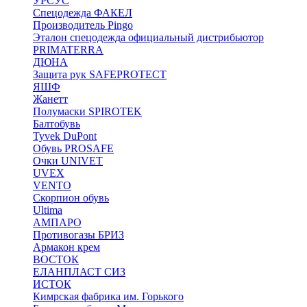
УРСУС
Спецодежда ФАКЕЛ
Производитель Pingo
Эталон спецодежда официальный дистрибьютор
PRIMATERRA
ДЮНА
Защита рук SAFEPROTECT
ЯШФ
Жанетт
Полумаски SPIROTEK
Балтобувь
Tyvek DuPont
Обувь PROSAFE
Очки UNIVET
UVEX
VENTO
Скорпион обувь
Ultima
АМПАРО
Противогазы БРИЗ
Армакон крем
ВОСТОК
ЕЛАНПЛАСТ СИЗ
ИСТОК
Кимрская фабрика им. Горького