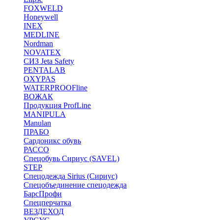
FOXWELD
Honeywell
INEX
MEDLINE
Nordman
NOVATEX
СИЗ Jeta Safety
PENTALAB
OXYPAS
WATERPROOFline
ВОЖАК
Продукция ProfLine
MANIPULA
Manulan
ПРАБО
Сардоникс обувь
РАССО
Спецобувь Сириус (SAVEL)
STEP
Спецодежда Sirius (Сириус)
Спецобъединение спецодежда
БарсПрофи
Спецперчатка
ВЕЗДЕХОД