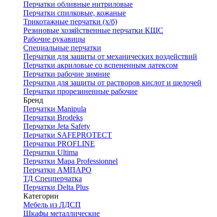
Перчатки обливные нитриловые
Перчатки спилковые, кожаные
Трикотажные перчатки (х/б)
Резиновые хозяйственные перчатки КЩС
Рабочие рукавицы
Специальные перчатки
Перчатки для защиты от механических воздействий
Перчатки акриловые со вспененным латексом
Перчатки рабочие зимние
Перчатки для защиты от растворов кислот и щелочей
Перчатки прорезиненные рабочие
Бренд
Перчатки Manipula
Перчатки Brodeks
Перчатки Jeta Safety
Перчатки SAFEPROTECT
Перчатки PROFLINE
Перчатки Ultima
Перчатки Мара Professionnel
Перчатки АМПАРО
ТД Спецперчатка
Перчатки Delta Plus
Категории
Мебель из ЛДСП
Шкафы металлические