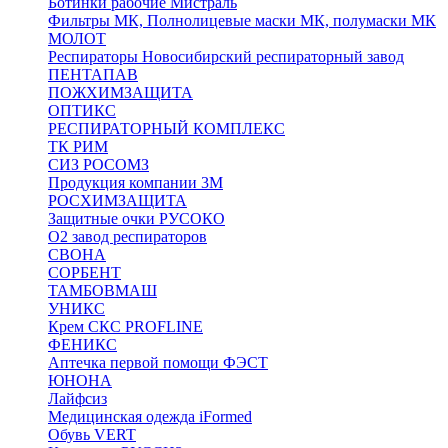
Ботинки рабочие Мистраль
Фильтры МК, Полнолицевые маски МК, полумаски МК
МОЛОТ
Респираторы Новосибирский респираторный завод
ПЕНТАПАВ
ПОЖХИМЗАЩИТА
ОПТИКС
РЕСПИРАТОРНЫЙ КОМПЛЕКС
ТК РИМ
СИЗ РОСОМЗ
Продукция компании 3M
РОСХИМЗАЩИТА
Защитные очки РУСОКО
О2 завод респираторов
СВОНА
СОРБЕНТ
ТАМБОВМАШ
УНИКС
Крем СКС PROFLINE
ФЕНИКС
Аптечка первой помощи ФЭСТ
ЮНОНА
Лайфсиз
Медицинская одежда iFormed
Обувь VERT