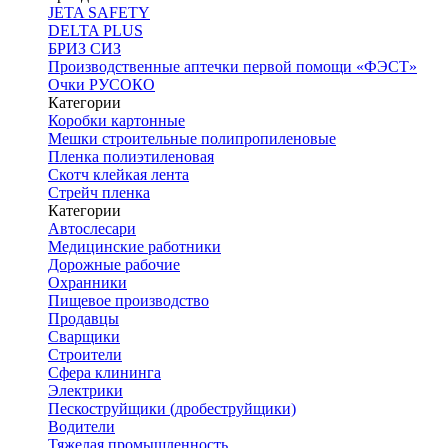
JETA SAFETY
DELTA PLUS
БРИЗ СИЗ
Производственные аптечки первой помощи «ФЭСТ»
Очки РУСОКО
Категории
Коробки картонные
Мешки строительные полипропиленовые
Пленка полиэтиленовая
Скотч клейкая лента
Стрейч пленка
Категории
Автослесари
Медицинские работники
Дорожные рабочие
Охранники
Пищевое производство
Продавцы
Сварщики
Строители
Сфера клининга
Электрики
Пескоструйщики (дробеструйщики)
Водители
Тяжелая промышленность