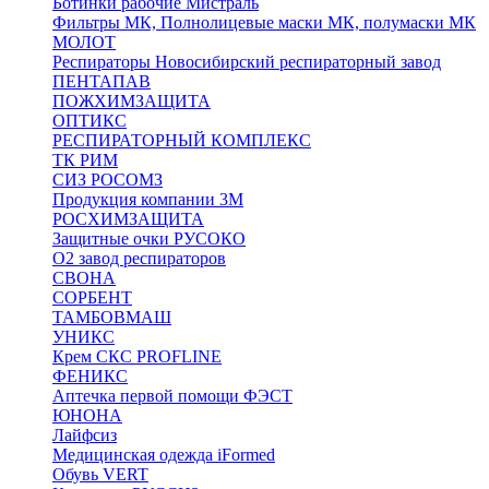
Ботинки рабочие Мистраль
Фильтры МК, Полнолицевые маски МК, полумаски МК
МОЛОТ
Респираторы Новосибирский респираторный завод
ПЕНТАПАВ
ПОЖХИМЗАЩИТА
ОПТИКС
РЕСПИРАТОРНЫЙ КОМПЛЕКС
ТК РИМ
СИЗ РОСОМЗ
Продукция компании 3M
РОСХИМЗАЩИТА
Защитные очки РУСОКО
О2 завод респираторов
СВОНА
СОРБЕНТ
ТАМБОВМАШ
УНИКС
Крем СКС PROFLINE
ФЕНИКС
Аптечка первой помощи ФЭСТ
ЮНОНА
Лайфсиз
Медицинская одежда iFormed
Обувь VERT