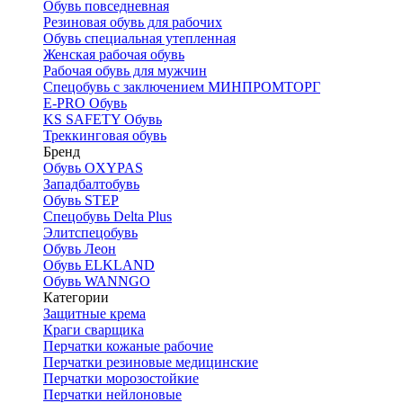
Обувь повседневная
Резиновая обувь для рабочих
Обувь специальная утепленная
Женская рабочая обувь
Рабочая обувь для мужчин
Спецобувь с заключением МИНПРОМТОРГ
E-PRO Обувь
KS SAFETY Обувь
Треккинговая обувь
Бренд
Обувь OXYPAS
Западбалтобувь
Обувь STEP
Спецобувь Delta Plus
Элитспецобувь
Обувь Леон
Обувь ELKLAND
Обувь WANNGO
Категории
Защитные крема
Краги сварщика
Перчатки кожаные рабочие
Перчатки резиновые медицинские
Перчатки морозостойкие
Перчатки нейлоновые