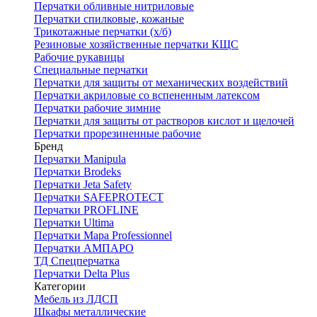
Перчатки обливные нитриловые
Перчатки спилковые, кожаные
Трикотажные перчатки (х/б)
Резиновые хозяйственные перчатки КЩС
Рабочие рукавицы
Специальные перчатки
Перчатки для защиты от механических воздействий
Перчатки акриловые со вспененным латексом
Перчатки рабочие зимние
Перчатки для защиты от растворов кислот и щелочей
Перчатки прорезиненные рабочие
Бренд
Перчатки Manipula
Перчатки Brodeks
Перчатки Jeta Safety
Перчатки SAFEPROTECT
Перчатки PROFLINE
Перчатки Ultima
Перчатки Мара Professionnel
Перчатки АМПАРО
ТД Спецперчатка
Перчатки Delta Plus
Категории
Мебель из ЛДСП
Шкафы металлические