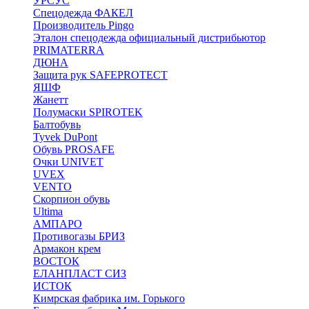
УРСУС
Спецодежда ФАКЕЛ
Производитель Pingo
Эталон спецодежда официальный дистрибьютор
PRIMATERRA
ДЮНА
Защита рук SAFEPROTECT
ЯШФ
Жанетт
Полумаски SPIROTEK
Балтобувь
Tyvek DuPont
Обувь PROSAFE
Очки UNIVET
UVEX
VENTO
Скорпион обувь
Ultima
АМПАРО
Противогазы БРИЗ
Армакон крем
ВОСТОК
ЕЛАНПЛАСТ СИЗ
ИСТОК
Кимрская фабрика им. Горького