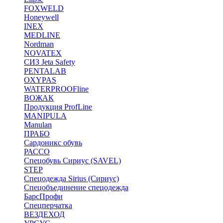
FOXWELD
Honeywell
INEX
MEDLINE
Nordman
NOVATEX
СИЗ Jeta Safety
PENTALAB
OXYPAS
WATERPROOFline
ВОЖАК
Продукция ProfLine
MANIPULA
Manulan
ПРАБО
Сардоникс обувь
РАССО
Спецобувь Сириус (SAVEL)
STEP
Спецодежда Sirius (Сириус)
Спецобъединение спецодежда
БарсПрофи
Спецперчатка
ВЕЗДЕХОД