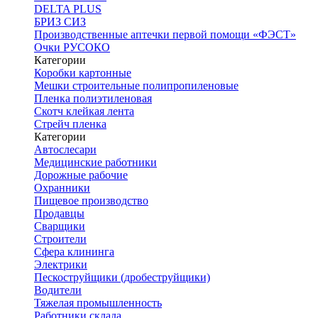
DELTA PLUS
БРИЗ СИЗ
Производственные аптечки первой помощи «ФЭСТ»
Очки РУСОКО
Категории
Коробки картонные
Мешки строительные полипропиленовые
Пленка полиэтиленовая
Скотч клейкая лента
Стрейч пленка
Категории
Автослесари
Медицинские работники
Дорожные рабочие
Охранники
Пищевое производство
Продавцы
Сварщики
Строители
Сфера клининга
Электрики
Пескоструйщики (дробеструйщики)
Водители
Тяжелая промышленность
Работники склада