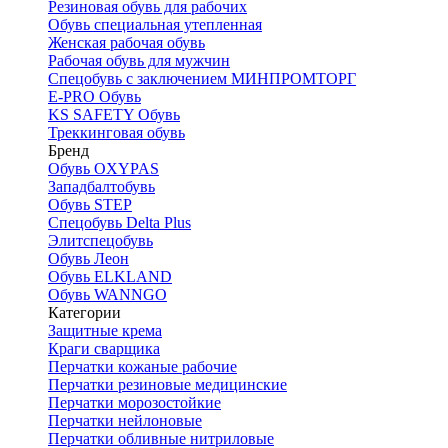
Резиновая обувь для рабочих
Обувь специальная утепленная
Женская рабочая обувь
Рабочая обувь для мужчин
Спецобувь с заключением МИНПРОМТОРГ
E-PRO Обувь
KS SAFETY Обувь
Треккинговая обувь
Бренд
Обувь OXYPAS
Западбалтобувь
Обувь STEP
Спецобувь Delta Plus
Элитспецобувь
Обувь Леон
Обувь ELKLAND
Обувь WANNGO
Категории
Защитные крема
Краги сварщика
Перчатки кожаные рабочие
Перчатки резиновые медицинские
Перчатки морозостойкие
Перчатки нейлоновые
Перчатки обливные нитриловые