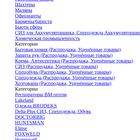
Шахтеры
Маляры
Официанты
Бармены/бариста
Бьюти сфера
СИЗ для Аккумуляторщика, Спецодежда Аккумуляторщи
Химическая промышленность
Категории
Бытовая химия (Распродажа, Уценённые товары)
Защита рук (Распродажа, Уценённые товары)
Крема, Антисептики (Распродажа, Уценённые товары)
СИЗ (Распродажа, Уценённые товары)
Спецобувь (Распродажа, Уценённые товары)
Спецодежда (Распродажа, Уценённые товары)
Хозтовары (Распродажа, Уценённые товары)
Категории
Респираторы ВМ оптом
Lakeland
Одежда BRODEKS
Delta Plus СИЗ, Спецодежда, Обувь
DOCTORBIG
HUNTSMAN
Elipse
FOXWELD
Honeywell