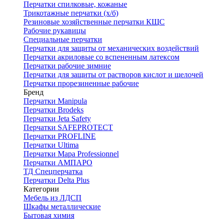
Перчатки спилковые, кожаные
Трикотажные перчатки (х/б)
Резиновые хозяйственные перчатки КЩС
Рабочие рукавицы
Специальные перчатки
Перчатки для защиты от механических воздействий
Перчатки акриловые со вспененным латексом
Перчатки рабочие зимние
Перчатки для защиты от растворов кислот и щелочей
Перчатки прорезиненные рабочие
Бренд
Перчатки Manipula
Перчатки Brodeks
Перчатки Jeta Safety
Перчатки SAFEPROTECT
Перчатки PROFLINE
Перчатки Ultima
Перчатки Мара Professionnel
Перчатки АМПАРО
ТД Спецперчатка
Перчатки Delta Plus
Категории
Мебель из ЛДСП
Шкафы металлические
Бытовая химия