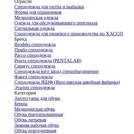
Отрасли
Спецодежда для охоты и рыбалки
Форма для охранников
Медицинская одежда
Одежда для обслуживающего персонала
Сигнальная одежда
Спецодежда для пищевого производства по ХАССП
Бренд
Brodeks спецодежда
Прабо спецодежда
Рассо спецодежда
Ронта спецодежда (PENTALAB)
Сириус спецодежда
Спецодежда юго запад спецобъединение
Факел спецодежда
Спецодежда ЯШФ (Ярославская швейная фабрика)
Эталон спецодежда
Категории
Аксессуары для обуви
Берцы
Медицинская обувь
Обувь бортопрошивная
Обувь литьевая
Зимняя рабочая обувь
Обувь повседневная