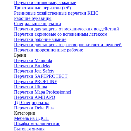
Перчатки спилковые, кожаные
Трикотажные перчатки (х/б)
Резиновые хозяйственные перчатки КЩС
Рабочие рукавицы
Специальные перчатки
Перчатки для защиты от механических воздействий
Перчатки акриловые со вспененным латексом
Перчатки рабочие зимние
Перчатки для защиты от растворов кислот и щелочей
Перчатки прорезиненные рабочие
Бренд
Перчатки Manipula
Перчатки Brodeks
Перчатки Jeta Safety
Перчатки SAFEPROTECT
Перчатки PROFLINE
Перчатки Ultima
Перчатки Мара Professionnel
Перчатки АМПАРО
ТД Спецперчатка
Перчатки Delta Plus
Категории
Мебель из ЛДСП
Шкафы металлические
Бытовая химия