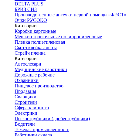
DELTA PLUS
БРИЗ СИЗ
Производственные аптечки первой помощи «ФЭСТ»
Очки РУСОКО
Категории
Коробки картонные
Мешки строительные полипропиленовые
Пленка полиэтиленовая
Скотч клейкая лента
Стрейч пленка
Категории
Автослесари
Медицинские работники
Дорожные рабочие
Охранники
Пищевое производство
Продавцы
Сварщики
Строители
Сфера клининга
Электрики
Пескоструйщики (дробеструйщики)
Водители
Тяжелая промышленность
Работники склада