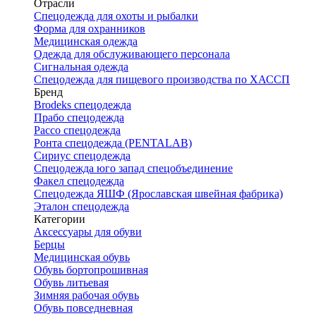
Отрасли
Спецодежда для охоты и рыбалки
Форма для охранников
Медицинская одежда
Одежда для обслуживающего персонала
Сигнальная одежда
Спецодежда для пищевого производства по ХАССП
Бренд
Brodeks спецодежда
Прабо спецодежда
Рассо спецодежда
Ронта спецодежда (PENTALAB)
Сириус спецодежда
Спецодежда юго запад спецобъединение
Факел спецодежда
Спецодежда ЯШФ (Ярославская швейная фабрика)
Эталон спецодежда
Категории
Аксессуары для обуви
Берцы
Медицинская обувь
Обувь бортопрошивная
Обувь литьевая
Зимняя рабочая обувь
Обувь повседневная