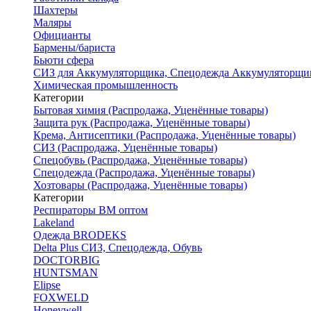
Шахтеры
Маляры
Официанты
Бармены/бариста
Бьюти сфера
СИЗ для Аккумуляторщика, Спецодежда Аккумуляторщи
Химическая промышленность
Категории
Бытовая химия (Распродажа, Уценённые товары)
Защита рук (Распродажа, Уценённые товары)
Крема, Антисептики (Распродажа, Уценённые товары)
СИЗ (Распродажа, Уценённые товары)
Спецобувь (Распродажа, Уценённые товары)
Спецодежда (Распродажа, Уценённые товары)
Хозтовары (Распродажа, Уценённые товары)
Категории
Респираторы ВМ оптом
Lakeland
Одежда BRODEKS
Delta Plus СИЗ, Спецодежда, Обувь
DOCTORBIG
HUNTSMAN
Elipse
FOXWELD
Honeywell