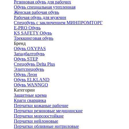
Резиновая обувь для рабочих
Обувь специальная утепленная
Женская рабочая обувь
Рабочая обувь для мужчин
Спецобувь с заключением МИНПРОМТОРГ
E-PRO Обувь
KS SAFETY Обувь
Треккинговая обувь
Бренд
Обувь OXYPAS
Западбалтобувь
Обувь STEP
Спецобувь Delta Plus
Элитспецобувь
Обувь Леон
Обувь ELKLAND
Обувь WANNGO
Категории
Защитные крема
Краги сварщика
Перчатки кожаные рабочие
Перчатки резиновые медицинские
Перчатки морозостойкие
Перчатки нейлоновые
Перчатки обливные нитриловые